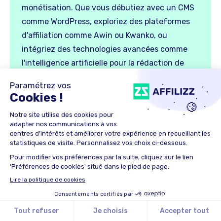
monétisation. Que vous débutiez avec un CMS
comme WordPress, exploriez des plateformes
d'affiliation comme Awin ou Kwanko, ou
intégriez des technologies avancées comme
l'intelligence artificielle pour la rédaction de
contenu, chaque choix doit être guidé par vos
objectifs spécifiques
et les
besoins de votre
audience
. L'efficacité d'une stratégie
d'affiliation repose sur l'adaptabilité et la
capacité à rester à jour avec les meilleurs outils
disponibles, facilitant ainsi la création, la
gestion et le suivi de contenu engageant et
performant. Chez Affilizz, nous nous
engageons à simplifier ce processus pour vous
permettre de maximiser vos revenus
d'affiliation tout en minimisant les efforts