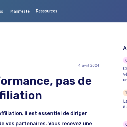
Ressources
us
Manifeste
A
4
avril
2024
Ch
vé
ormance, pas de
un
iliation
T
L
à 
iliation, il est essentiel de diriger
 de vos partenaires. Vous recevez une